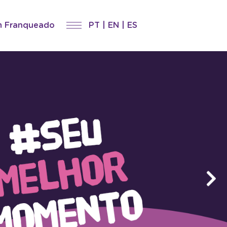
m Franqueado
PT
|
EN
|
ES