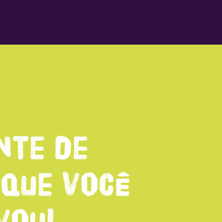
nte de
 que você
vou!