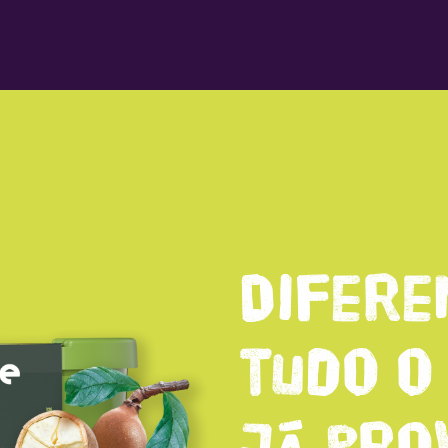
Difere
tudo o
já pro