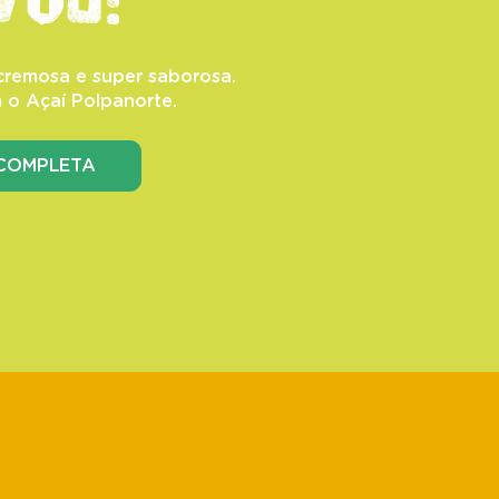
cremosa e super saborosa.
 o Açaí Polpanorte.
 COMPLETA