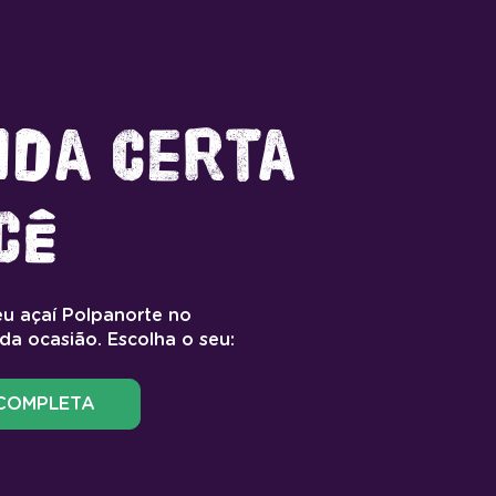
ida certa
cê
u açaí Polpanorte no
da ocasião. Escolha o seu:
 COMPLETA