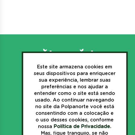
Este site armazena cookies em
3635.1157
seus dispositivos para enriquecer
+55(44)
sua experiência, lembrar suas
preferências e nos ajudar a
sac@polpanorte.com.br
entender como o site está sendo
Av. Industrial, 269
usado. Ao continuar navegando
Japurá - Paraná - Brasil
no site da Polpanorte você está
consentindo com a colocação e
o uso desses cookies, conforme
nossa
Política de Privacidade.
Política de Privacidade
Mas, fique tranquilo, se não