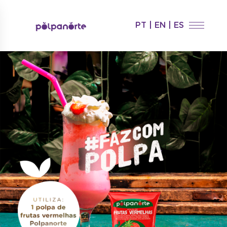
PT
|
EN
|
ES